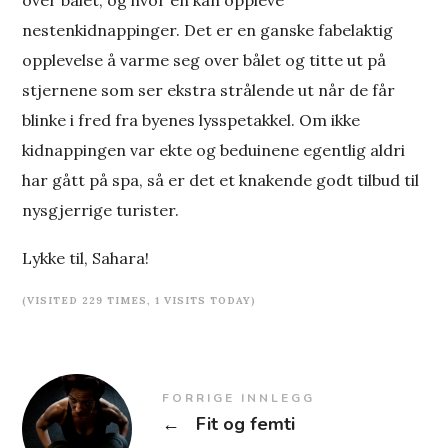
over bålet, og hvor en kan oppleve
nestenkidnappinger. Det er en ganske fabelaktig
opplevelse å varme seg over bålet og titte ut på
stjernene som ser ekstra strålende ut når de får
blinke i fred fra byenes lysspetakkel. Om ikke
kidnappingen var ekte og beduinene egentlig aldri
har gått på spa, så er det et knakende godt tilbud til
nysgjerrige turister.
Lykke til, Sahara!
(VISITED 229 TIMES, 1 VISITS TODAY)
FORRIGE INNLEGG
←
Fit og femti