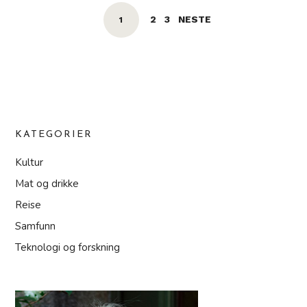
POSTS
SIDE
SIDE
2
3
NESTE
SIDE
NAVIGATION
1
KATEGORIER
Kultur
Mat og drikke
Reise
Samfunn
Teknologi og forskning