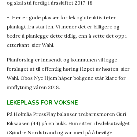
og skal stå ferdig i årsskiftet 2017-18.
– Her er gode plasser for lek og uteaktiviteter
planlagt fra starten. Vi mener det er billigere og
bedre å planlegge dette tidlig, enn å sette det opp i
etterkant, sier Wahl.
Planforslag er innsendt og kommunen vil legge
forslaget ut til offentlig høring i løpet av høsten, sier
Wahl. Obos Nye Hjem håper boligene står klare for
innflytning våren 2018.
LEKEPLASS F
OR
VO
KSNE
På Holmlia PressPlay balanser trebarnsmoren Guri
Riksaasen (44) på en bukk. Hun sitter i bydelsutvalget
i Søndre Nordstrand og var med på å bevilge