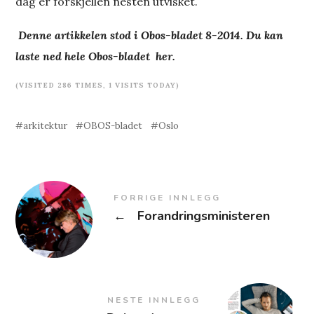
dag er forskjellen nesten utvisket.
Denne artikkelen stod i Obos-bladet 8-2014.
Du kan
laste ned hele Obos-bladet
her.
(VISITED 286 TIMES, 1 VISITS TODAY)
arkitektur
OBOS-bladet
Oslo
FORRIGE INNLEGG
←
Forandringsministeren
NESTE INNLEGG