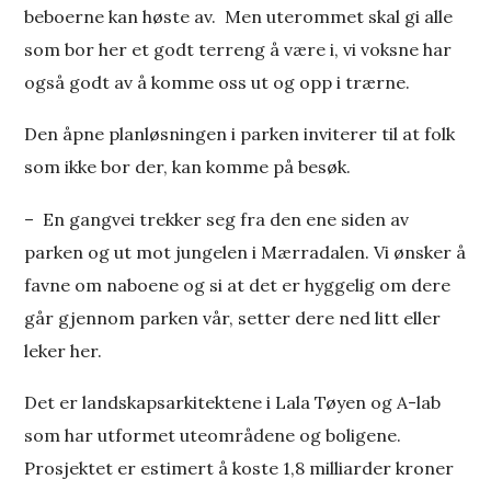
beboerne kan høste av. Men uterommet skal gi alle
som bor her et godt terreng å være i, vi voksne har
også godt av å komme oss ut og opp i trærne.
Den åpne planløsningen i parken inviterer til at folk
som ikke bor der, kan komme på besøk.
– En gangvei trekker seg fra den ene siden av
parken og ut mot jungelen i Mærradalen. Vi ønsker å
favne om naboene og si at det er hyggelig om dere
går gjennom parken vår, setter dere ned litt eller
leker her.
Det er landskapsarkitektene i Lala Tøyen og A-lab
som har utformet uteområdene og boligene.
Prosjektet er estimert å koste 1,8 milliarder kroner