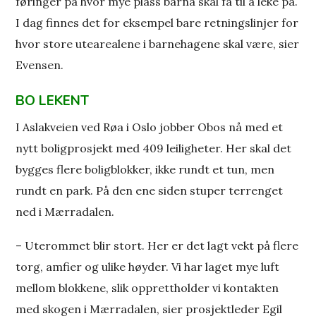
føringer på hvor mye plass barna skal få til å leke på.
I dag finnes det for eksempel bare retningslinjer for
hvor store utearealene i barnehagene skal være, sier
Evensen.
BO LEKENT
I Aslakveien ved Røa i Oslo jobber Obos nå med et
nytt boligprosjekt med 409 leiligheter. Her skal det
bygges flere boligblokker, ikke rundt et tun, men
rundt en park. På den ene siden stuper terrenget
ned i Mærradalen.
– Uterommet blir stort. Her er det lagt vekt på flere
torg, amfier og ulike høyder. Vi har laget mye luft
mellom blokkene, slik opprettholder vi kontakten
med skogen i Mærradalen, sier prosjektleder Egil