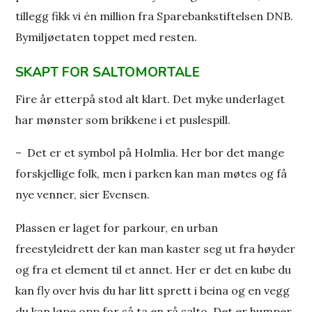
tillegg fikk vi én million fra Sparebankstiftelsen DNB.
Bymiljøetaten toppet med resten.
SKAPT FOR SALTOMORTALE
Fire år etterpå stod alt klart. Det myke underlaget
har mønster som brikkene i et puslespill.
– Det er et symbol på Holmlia. Her bor det mange
forskjellige folk, men i parken kan man møtes og få
nye venner, sier Evensen.
Plassen er laget for parkour, en urban
freestyleidrett der kan man kaster seg ut fra høyder
og fra et element til et annet. Her er det en kube du
kan fly over hvis du har litt sprett i beina og en vegg
du kan løpe opp for så ta en rå salto. Det er humper