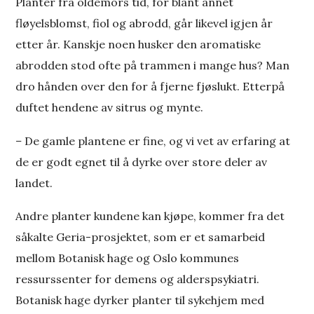
Planter fra oldemors tid, for blant annet
fløyelsblomst, fiol og abrodd, går likevel igjen år
etter år. Kanskje noen husker den aromatiske
abrodden stod ofte på trammen i mange hus? Man
dro hånden over den for å fjerne fjøslukt. Etterpå
duftet hendene av sitrus og mynte.
–
De gamle plantene er fine, og vi vet av erfaring at
de er godt egnet til å dyrke over store deler av
landet.
Andre planter kundene kan kjøpe, kommer fra det
såkalte Geria-prosjektet, som er et samarbeid
mellom Botanisk hage og Oslo kommunes
ressurssenter for demens og alderspsykiatri.
Botanisk hage dyrker planter til sykehjem med