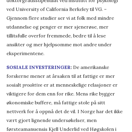
doktorgradsstipendiat ved institutt for psykologi
ved University of California Berkeley til VG. –
Gjennom flere studier ser vi at folk med mindre
utdannelse og penger er mer sjenerøse, mer
tillitsfulle overfor fremmede, bedre til å lese
ansikter og mer hjelpsomme mot andre under
eksperimentene.
SOSIALE INVESTERINGER
:
De amerikanske
forskerne mener at årsaken til at fattige er mer
sosialt
proaktive
er at menneskelige relasjoner er
viktigere for dem enn for rike. Mens rike bygger
økonomiske buffere, må fattige stole på sitt
nettverk for å oppnå det de vil. I Norge har det ikke
vært gjort lignende undersøkelser, men
førsteamanuensis Kjell Underlid ved Høgskolen i