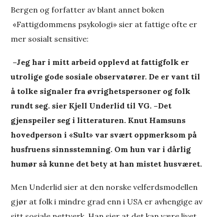
Bergen og forfatter av blant annet boken
«Fattigdommens psykologi» sier at fattige ofte er
mer sosialt sensitive:
–Jeg har i mitt arbeid opplevd at fattigfolk er
utrolige gode sosiale observatører. De er vant til
å tolke signaler fra øvrighetspersoner og folk
rundt seg. sier Kjell Underlid til VG. –Det
gjenspeiler seg i litteraturen. Knut Hamsuns
hovedperson i «Sult» var svært oppmerksom på
husfruens sinnsstemning. Om hun var i dårlig
humør så kunne det bety at han mistet husværet.
Men Underlid sier at den norske velferdsmodellen
gjør at folk i mindre grad enn i USA er avhengige av
sitt sosiale nettverk. Han sier at det kan være livet