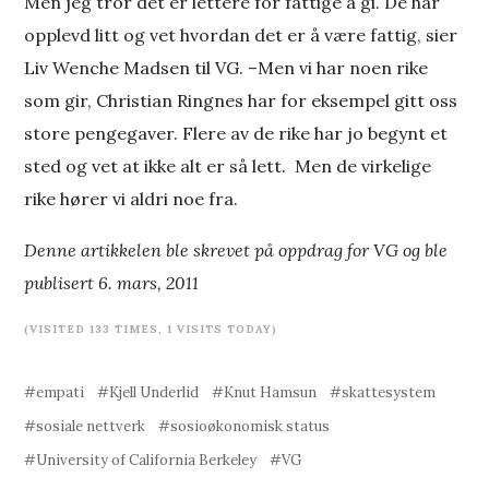
Men jeg tror det er lettere for fattige å gi. De har
opplevd litt og vet hvordan det er å være fattig, sier
Liv Wenche Madsen til VG. –Men vi har noen rike
som gir, Christian Ringnes har for eksempel gitt oss
store pengegaver. Flere av de rike har jo begynt et
sted og vet at ikke alt er så lett. Men de virkelige
rike hører vi aldri noe fra.
Denne artikkelen ble skrevet på oppdrag for VG og ble
publisert 6. mars, 2011
(VISITED 133 TIMES, 1 VISITS TODAY)
empati
Kjell Underlid
Knut Hamsun
skattesystem
sosiale nettverk
sosioøkonomisk status
University of California Berkeley
VG