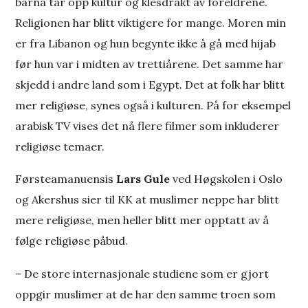
barna tar opp kultur og klesdrakt av foreldrene.
Religionen har blitt viktigere for mange. Moren min
er fra Libanon og hun begynte ikke å gå med hijab
før hun var i midten av trettiårene. Det samme har
skjedd i andre land som i Egypt. Det at folk har blitt
mer religiøse, synes også i kulturen. På for eksempel
arabisk TV vises det nå flere filmer som inkluderer
religiøse temaer.
Førsteamanuensis
Lars Gule
ved Høgskolen i Oslo
og Akershus sier til KK at muslimer neppe har blitt
mere religiøse, men heller blitt mer opptatt av å
følge religiøse påbud.
– De store internasjonale studiene som er gjort
oppgir muslimer at de har den samme troen som