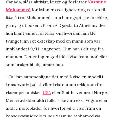
Canada, slåss aktivist, lærer og forfatter
Yasmine
Mohammed
for kvinners rettigheter og retten til
ikke
å tro. Mohammed, som har egyptiske foreldre,
ga nylig ut boken «From Al Qaeda to Atheism» der
hun blant annet forteller om hvordan hun ble
tvunget inn i et ekteskap med en mann som var
innblandet i 9/11-angrepet. Hun har skilt seg fra
mannen. Det er ingen god idé å vise fram modeller
som bruker hijab, mener hun.
– Du kan sammenligne det med å vise en modell i
konservativ jødisk eller kristent antrekk, som for
eksempel amiske i
USA
eller Smiths venner i Norge.
Men vi avbilder aldri folk i slike antrekk i Vogue eller
andre moteblader for hvorfor vil vi vise fram en
konservativ ideologi, ser Yasmine Mohamed via