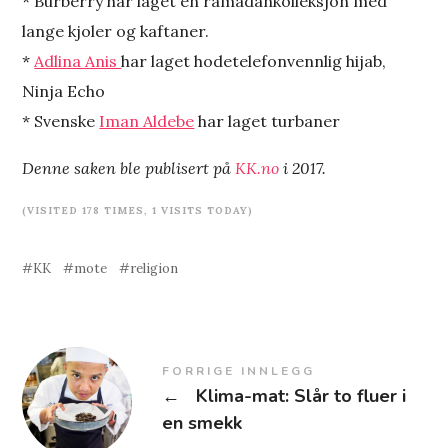
* Burberry har laget en ramadankolleksjon med
lange kjoler og kaftaner.
*
Adlina Anis
har laget hodetelefonvennlig hijab,
Ninja Echo
* Svenske
Iman Aldebe
har laget turbaner
Denne saken ble publisert på
KK.no
i 2017.
(VISITED 178 TIMES, 1 VISITS TODAY)
KK
mote
religion
FORRIGE INNLEGG
←
Klima-mat: Slår to fluer i
en smekk