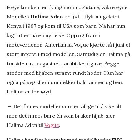
Høye kinnben, en fyldig munn og store, vakre øyne.
Modellen
Halima Aden
er født i flyktningeleir i
Kenya i 1997 og kom til USA som barn. Nå har hun
lagt ut en på en ny reise: Opp og fram i
moteverdenen. Amerikansk Vogue kjørte nå i juni et
stort intervju med modellen. Samtidig er Halima på
forsiden av magasinets arabiske utgave. Begge
steder med hijaben stramt rundt hodet. Hun har
også på seg klær som dekker hals, armer og ben.
Halima er fornøyd.
­ – Det finnes modeller som er villige til å vise alt,
men det finnes bare én som bruker hijab, sier
Halima Aden til
Vogue
.
Halima har fått kontrakt med modellbyrået
IMG