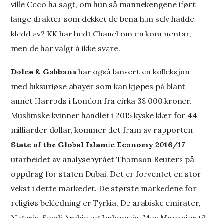
ville Coco ha sagt, om hun så mannekengene iført
lange drakter som dekket de bena hun selv hadde
kledd av? KK har bedt Chanel om en kommentar,
men de har valgt å ikke svare.
Dolce & Gabbana
har også lansert en kolleksjon
med luksuriøse abayer som kan kjøpes på blant
annet Harrods i London fra cirka 38 000 kroner.
Muslimske kvinner handlet i 2015 kyske klær for 44
milliarder dollar, kommer det fram av rapporten
State of the Global Islamic Economy 2016/17
utarbeidet av analysebyrået Thomson Reuters på
oppdrag for staten Dubai. Det er forventet en stor
vekst i dette markedet. De største markedene for
religiøs bekledning er Tyrkia, De arabiske emirater,
Nigeria, Saudi Arabia og Indonesia. Max Mara sier til