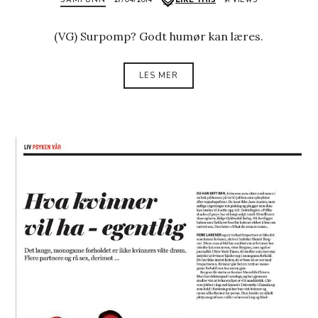
SAMFUNN
27/04/2014
LIKE THIS
91 VIEWS
(VG) Surpomp? Godt humør kan læres.
LES MER