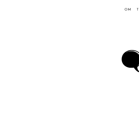
OM
Ing
Hol