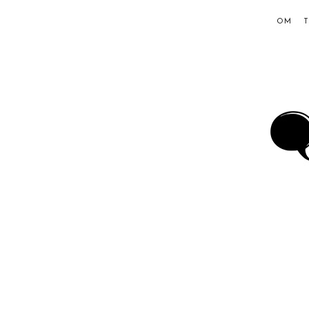
OM
Ing
Hol