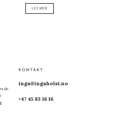
LES MER
KONTAKT
inga@ingaholst.no
ra de
r
+47 45 83 16 16
og