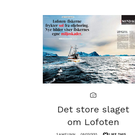
Det store slaget
om Lofoten
SAMFUNN
08/02/2013
LIKE THIS