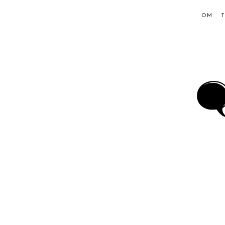
OM
Ing
Hol