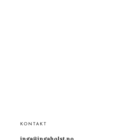
KONTAKT
inga@ingaholst.no