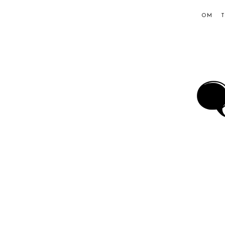
OM
Ing
Hol