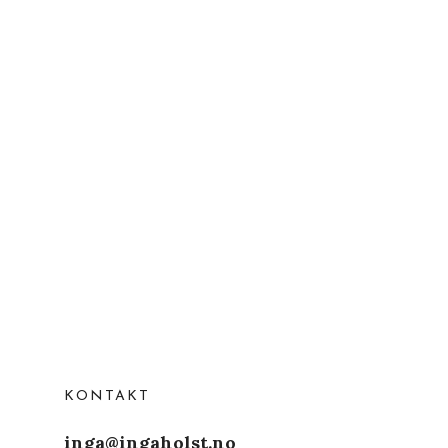
KONTAKT
inga@ingaholst.no