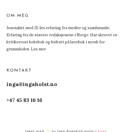
OM MEG
Journalist med 25 års erfaring fra medier og samfunnsliv.
Erfaring fra de største redaksjonene i Norge. Har skrevet en
kritikerrost kokebok og bidratt på lærebok i norsk for
grunnskolen.
Les mer
KONTAKT
inga@ingaholst.no
+47 45 83 16 16
laget med
av
Inga Ragnhild Holst |
Fran